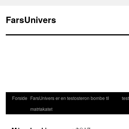
FarsUnivers
Forside
FarsUnivers er en testosteron bombe til
test
matriakatet