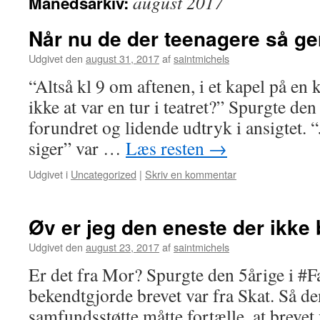
august 2017
Månedsarkiv:
Når nu de der teenagere så ger
Udgivet den
august 31, 2017
af
saintmichels
“Altså kl 9 om aftenen, i et kapel på en
ikke at var en tur i teatret?” Spurgte de
forundret og lidende udtryk i ansigtet. “J
siger” var …
Læs resten
→
Udgivet i
Uncategorized
|
Skriv en kommentar
Øv er jeg den eneste der ikke 
Udgivet den
august 23, 2017
af
saintmichels
Er det fra Mor? Spurgte den 5årige i #F
bekendtgjorde brevet var fra Skat. Så 
samfundsstøtte måtte fortælle, at brevet