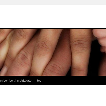
on bombe til matriakatet
test