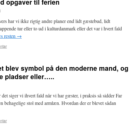
d opgaver til ferien
s
ers har vi ikke rigtig andre planer end lidt gæstebud, lidt
pende tur eller to ud i kulturdanmark eller det var i hvert fald
s resten
→
ntar
pet blev symbol på den moderne mand, og
e pladser eller…..
 det siger vi ihvert fald når vi har gæster, i praksis så sidder Far
den behagelige stol med armlæn. Hvordan der er blevet sådan
ntar