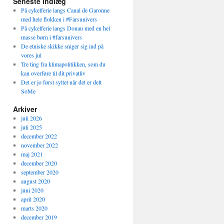
Seneste indlæg
På cykelferie langs Canal de Garonne
med hele flokken i #Farsunivers
På cykelferie langs Donau med en hel
masse børn i #farsunivers
De etniske skikke sniger sig ind på
vores jul
Tre ting fra klimapolitikken, som du
kan overføre til dit privatliv
Det er jo først syltet når det er delt
SoMe
Arkiver
juli 2026
juli 2025
december 2022
november 2022
maj 2021
december 2020
september 2020
august 2020
juni 2020
april 2020
marts 2020
december 2019