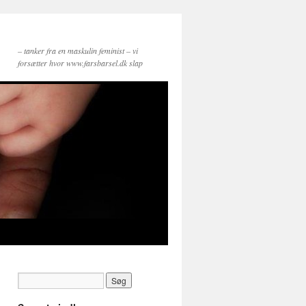
– tanker fra en maskulin feminist – vi
forsætter hvor www.farsbarsel.dk slap