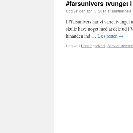
#farsunivers tvunget i
Udgivet den
april 3, 2014
af
saintmichels
I #farsunivers har vi været tvunget 
skulle have noget med at dele ud i 
hinanden ind …
Læs resten
→
Udgivet i
Uncategorized
|
Skriv en komme