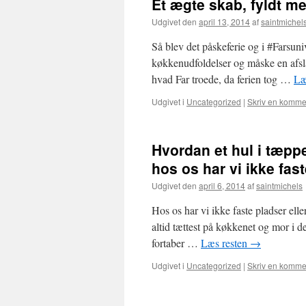
Et ægte skab, fyldt me
Udgivet den
april 13, 2014
af
saintmichel
Så blev det påskeferie og i #Farsuniv
køkkenudfoldelser og måske en afslap
hvad Far troede, da ferien tog …
Læ
Udgivet i
Uncategorized
|
Skriv en komme
Hvordan et hul i tæp
hos os har vi ikke fast
Udgivet den
april 6, 2014
af
saintmichels
Hos os har vi ikke faste pladser eller
altid tættest på køkkenet og mor i 
fortaber …
Læs resten
→
Udgivet i
Uncategorized
|
Skriv en komme