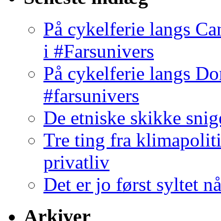
På cykelferie langs C
i #Farsunivers
På cykelferie langs D
#farsunivers
De etniske skikke snige
Tre ting fra klimapolit
privatliv
Det er jo først syltet n
Arkiver