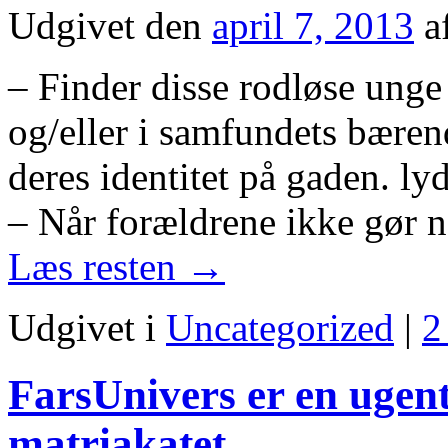
Udgivet den
april 7, 2013
a
– Finder disse rodløse unge
og/eller i samfundets bærend
deres identitet på gaden. ly
– Når forældrene ikke gør no
Læs resten
→
Udgivet i
Uncategorized
|
2
FarsUnivers er en ugent
matriakatet