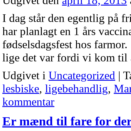
Udgivet den
april 18, 2013
I dag står den egentlig på fr
har planlagt en 1 års vaccin
fødselsdagsfest hos farmor. 
lige det var fordi vi kom ti
Udgivet i
Uncategorized
|
T
lesbiske
,
ligebehandlig
,
Mar
kommentar
Er mænd til fare for de