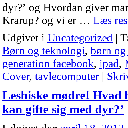
dyr?’ og Hvordan giver man
Krarup? og vi er …
Læs re
Udgivet i
Uncategorized
|
T
Børn og teknologi
,
børn og 
generation facebook
,
ipad
,
Cover
,
tavlecomputer
|
Skri
Lesbiske mødre! Hvad b
kan gifte sig med dyr?’