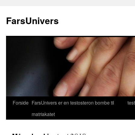
FarsUnivers
Forside
FarsUnivers er en testosteron bombe til
test
matriakatet