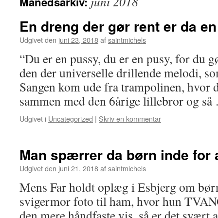
juni 2018
Månedsarkiv:
En dreng der gør rent er da e
Udgivet den
juni 23, 2018
af
saintmichels
“Du er en pussy, du er en pusy, for du gø
den der universelle drillende melodi, so
Sangen kom ude fra trampolinen, hvor 
sammen med den 6årige lillebror og s
Udgivet i
Uncategorized
|
Skriv en kommentar
Man spærrer da børn inde for 
Udgivet den
juni 21, 2018
af
saintmichels
Mens Far holdt oplæg i Esbjerg om bør
svigermor foto til ham, hvor hun TVAN
den mere håndfaste vis, så er det svært 