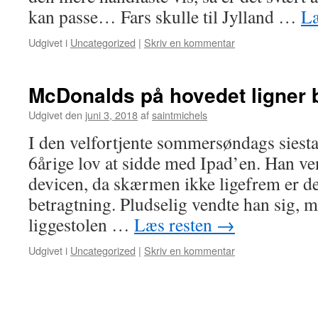
kan passe… Fars skulle til Jylland …
Læ
Udgivet i
Uncategorized
|
Skriv en kommentar
McDonalds på hovedet ligner 
Udgivet den
juni 3, 2018
af
saintmichels
I den velfortjente sommersøndags siesta 
6årige lov at sidde med Ipad’en. Han ve
devicen, da skærmen ikke ligefrem er des
betragtning. Pludselig vendte han sig, m
liggestolen …
Læs resten
→
Udgivet i
Uncategorized
|
Skriv en kommentar